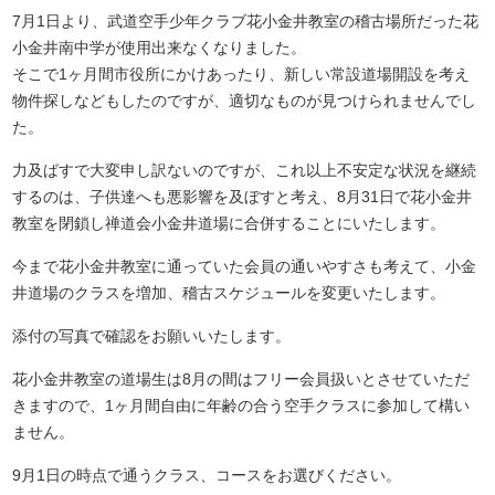
7月1日より、武道空手少年クラブ花小金井教室の稽古場所だった花
小金井南中学が使用出来なくなりました。
そこで1ヶ月間市役所にかけあったり、新しい常設道場開設を考え
物件探しなどもしたのですが、適切なものが見つけられませんでし
た。
力及ばすで大変申し訳ないのですが、これ以上不安定な状況を継続
するのは、子供達へも悪影響を及ぼすと考え、8月31日で花小金井
教室を閉鎖し禅道会小金井道場に合併することにいたします。
今まで花小金井教室に通っていた会員の通いやすさも考えて、小金
井道場のクラスを増加、稽古スケジュールを変更いたします。
添付の写真で確認をお願いいたします。
花小金井教室の道場生は8月の間はフリー会員扱いとさせていただ
きますので、1ヶ月間自由に年齢の合う空手クラスに参加して構い
ません。
9月1日の時点で通うクラス、コースをお選びください。