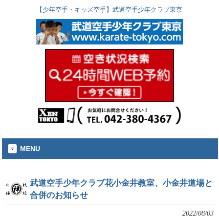
【少年空手・キッズ空手】武道空手少年クラブ東京
MENU
武道空手少年クラブ花小金井教室、小金井道場と
合併のお知らせ
2022/08/03