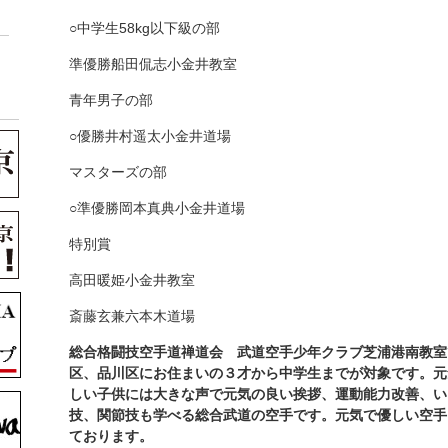
○
中学生
58kg
以下級の部
準優勝
船田侃志
小金井教室
青年男子の部
○
優勝
井村遥太
小金井道場
マスターズの部
○
準優勝
岡本真典
小金井道場
特別賞
高田暖姫
小金井教室
斎藤玄兼
六本木道場
総合格闘技
空手道禅道会 武道空手少年クラブ芝浦港南教室
区、品川区にお住まいの３才から中学生までが対象です。元
しい子供には大きな声で元気の良い挨拶、運動能力改善、い
技、関節技も学べる総合武道の空手です。元気で優しい空手
ております。