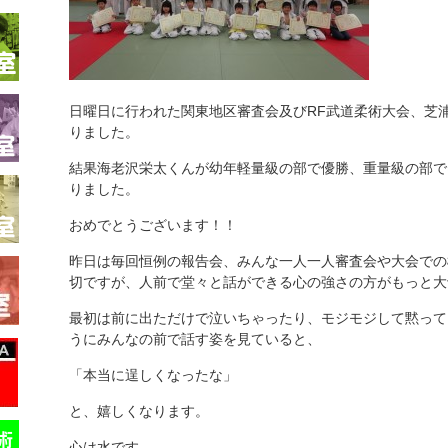
日曜日に行われた関東地区審査会及び
RF
武道柔術大会、芝
りました。
結果海老沢栄太くんが幼年軽量級の部で優勝、重量級の部で
りました。
おめでとうございます！！
昨日は毎回恒例の報告会、みんな一人一人審査会や大会での
切ですが、人前で堂々と話ができる心の強さの方がもっと大
最初は前に出ただけで泣いちゃったり、モジモジして黙って
うにみんなの前で話す姿を見ていると、
「本当に逞しくなったな」
と、嬉しくなります。
心は水です。