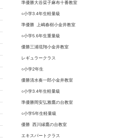
準優勝
大谷栞子
麻布十番教室
○
小学
3.4
年生軽量級
準優勝
上嶋春樹
小金井教室
○
小学
5.6
年生重量級
優勝
三浦琉翔
小金井教室
レギュラークラス
○
小学
2
年生
優勝
清水奏一郎
小金井教室
○
小学
3.4
年生軽量級
準優勝
岡安弘雅
鷹の台教室
○
小学
5
年生
軽量級
優勝
西川縁
鷹の台教室
エキスパートクラス