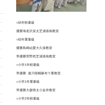
○
幼年軽量級
優勝
海老沢栄太
芝浦港南教室
○
幼年
重量級
優勝
島崎結愛
大久保教室
準優勝
菅野然
芝浦港南教室
○
小学
1
年軽量級
準優勝
連川桜輔
麻布十番教室
○
小学
1
年重量級
準優勝
大森晴太
小金井教室
○
小学
2
年軽量級