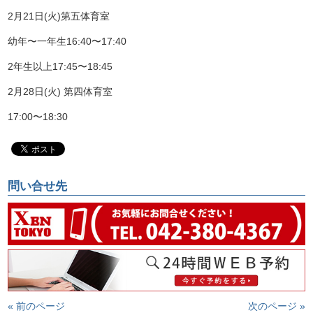
2
月
21
日
(
火
)
第五体育室
幼年〜一年生16:40〜17:40
2年生以上17:45〜18:45
2
月
28
日
(
火
)
第四体育室
17:00〜18:30
問い合せ先
« 前のページ
次のページ »