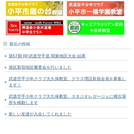
最近の投稿
第57期 RF武道空手道 関東地区大会 結果
港区新宿地区審査会を行いました
武道空手少年クラブ大久保教室、クラス増設新規会員を募集し
ます！
武道空手少年クラブ大久保教室、スタジオレガージェに稽古場
所を移動します
新しい友達が入会してくれました