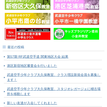
最近の投稿
第57期 RF武道空手道 関東地区大会 結果
港区新宿地区審査会を行いました
武道空手少年クラブ大久保教室、クラス増設新規会員を募集し
ます！
武道空手少年クラブ大久保教室、スタジオレガージェに稽古場
所を移動します
新しい友達が入会してくれました