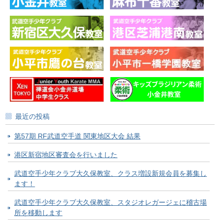
最近の投稿
第57期 RF武道空手道 関東地区大会 結果
港区新宿地区審査会を行いました
武道空手少年クラブ大久保教室、クラス増設新規会員を募集し
ます！
武道空手少年クラブ大久保教室、スタジオレガージェに稽古場
所を移動します