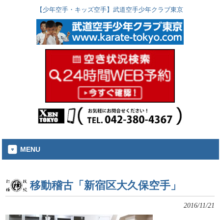
【少年空手・キッズ空手】武道空手少年クラブ東京
MENU
移動稽古「新宿区大久保空手」
2016/11/21